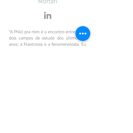
Mortari
“A Philó pra mim é o encontro entre meus
dois campos de estudo dos últimos 15
anos: a filantropia e a fenomenologia. Eu
percebi que o que está sendo pedido da
filantropia são novas práticas, que olhem
profundamente para as relações entre as
pessoas, que toquem em lugares que vão
além de técnicas de doação, libertando o
real potencial que o doar tem de
transformar.” 🌷
Pra quem não conhece… a Joana Lee
Ribeiro Mortari é mãe da Nina e da Bruna,
companheira do Fábio, mora em
Vancouver e atua no campo da
transformação social há mais de 15 anos. É
co-criadora do Movimento por Uma